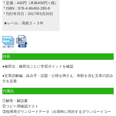
* 定価：440円（本体400円＋税）
* ISBN：978-4-86460-280-8
* 刊行年月日：2017年5月20日
★レベル：高校２～３年
特長
●修辞法…修辞法ごとに学習ポイントを確認
●文章読解編…詠み手・話題・心情を押さえ、和歌を含む文章の読み
方を定着
付属品
①解答・解説書
②コピー用確認テスト
③指導用ダウンロードデータ（出荷時に同封するダウンロードコー