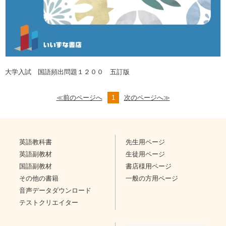
大学入試 国語頻出問題１２００ 五訂版
≪前のページへ
1
次のページへ≫
英語教科書
先生用ページ
英語副教材
生徒用ページ
国語副教材
書店様用ページ
その他の書籍
一般の方用ページ
音声データダウンロード
テストクリエイター