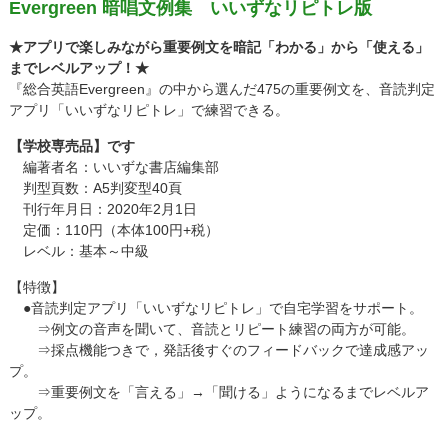
Evergreen 暗唱文例集 いいずなリピトレ版
★アプリで楽しみながら重要例文を暗記「わかる」から「使える」
までレベルアップ！★
『総合英語Evergreen』の中から選んだ475の重要例文を、音読判定
アプリ「いいずなリピトレ」で練習できる。
【学校専売品】です
編著者名：いいずな書店編集部
判型頁数：A5判変型40頁
刊行年月日：2020年2月1日
定価：110円（本体100円+税）
レベル：基本～中級
【特徴】
●音読判定アプリ「いいずなリピトレ」で自宅学習をサポート。
⇒例文の音声を聞いて、音読とリピート練習の両方が可能。
⇒採点機能つきで，発話後すぐのフィードバックで達成感アッ
プ。
⇒重要例文を「言える」→「聞ける」ようになるまでレベルア
ップ。