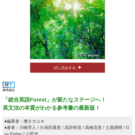
試し読みする
「総合英語Forest」が新たなステージへ！
英文法の本質がわかる参考書の最新版！
●編著者：墺タカユキ
●著者：川崎芳人 / 久保田廣美 / 高田有現 / 高橋克美 / 土屋満明 / G
uy Fisher / 山田光