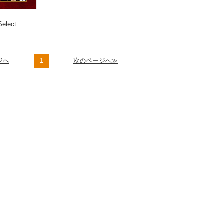
elect
ジへ
1
次のページへ≫