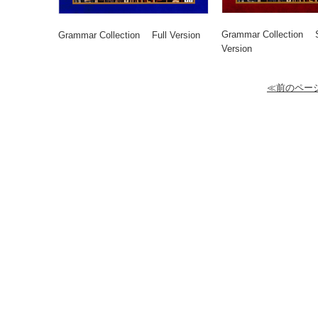
Grammar Collection S
Grammar Collection Full Version
Version
≪前のペー