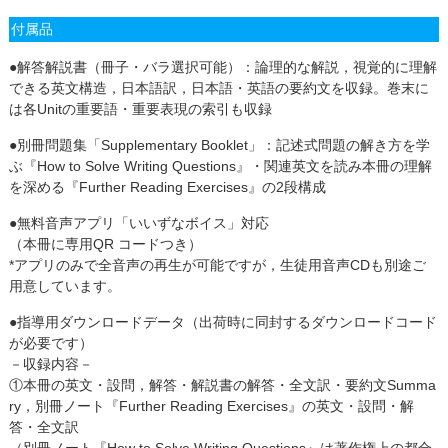
付属品
●解答解説書（冊子・バラ選択可能）：論理的な解説，視覚的に理解
できる英文構造，日本語訳，日本語・英語の要約文を収録。巻末に
は各Unitの重要語・重要表現の索引も収録
●別冊問題集「Supplementary Booklet」：記述式問題の解き方を学
ぶ『How to Solve Writing Questions』・関連英文を読み本冊の理解
を深める『Further Reading Exercises』の2段構成
●無料音声アプリ「いいずなボイス」対応
（本冊に専用QR コードつき）
*アプリのみで全音声の再生が可能ですが，生徒用音声CDも別途ご
用意しています。
●指導用ダウンロードデータ（出荷時に同封するダウンロードコード
が必要です）
－収録内容－
①本冊の英文・設問，解答・解説書の解答・全文訳・要約文Summa
ry，別冊ノート『Further Reading Exercises』の英文・設問・解
答・全文訳