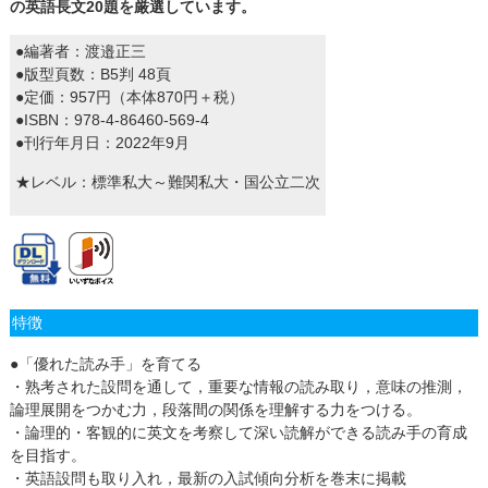
の英語長文20題を厳選しています。
●編著者：渡邉正三
●版型頁数：B5判 48頁
●定価：957円（本体870円＋税）
●ISBN：978-4-86460-569-4
●刊行年月日：2022年9月
★レベル：標準私大～難関私大・国公立二次
特徴
●「優れた読み手」を育てる
・熟考された設問を通して，重要な情報の読み取り，意味の推測，
論理展開をつかむ力，段落間の関係を理解する力をつける。
・論理的・客観的に英文を考察して深い読解ができる読み手の育成
を目指す。
・英語設問も取り入れ，最新の入試傾向分析を巻末に掲載