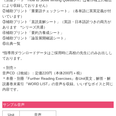
（別冊ノート『How to Solve Writing Questions』は著作権上の都合
により収録しておりません）
②補助プリント「重要語チェックシート」（各単語に英英定義が付
いています）
③補助プリント「直読直解シート」（英語・日本語訳つきの両方が
あります *シリーズ共通）
④補助プリント「要約力養成シート」
⑤補助プリント「論旨展開確認シート」
⑥出典一覧
*指導用ダウンロードデータはご採用時に高校の先生にのみお出しし
ております。
＜別売＞
音声CD（2枚組）：定価220円（本体200円＋税）
＊本冊・別冊『Further Reading Exercises』各Unit英文，解答・解
説書巻末索引『WORD LIST』の音声を収録。いいずなボイスと同じ
内容です。
サンプル音声
Unit
音声