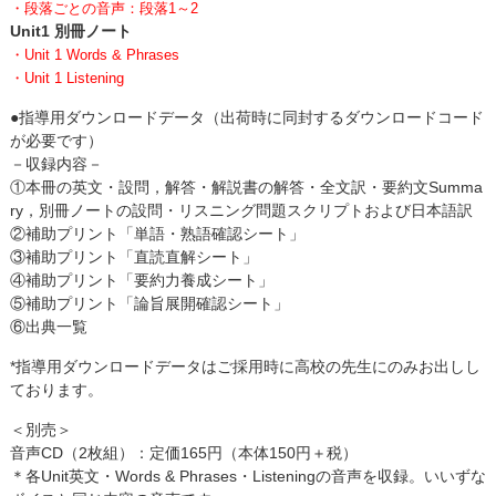
・段落ごとの音声：段落1～2
Unit1 別冊ノート
・Unit 1 Words & Phrases
・Unit 1 Listening
●指導用ダウンロードデータ（出荷時に同封するダウンロードコード
が必要です）
－収録内容－
①本冊の英文・設問，解答・解説書の解答・全文訳・要約文Summa
ry，別冊ノートの設問・リスニング問題スクリプトおよび日本語訳
②補助プリント「単語・熟語確認シート」
③補助プリント「直読直解シート」
④補助プリント「要約力養成シート」
⑤補助プリント「論旨展開確認シート」
⑥出典一覧
*指導用ダウンロードデータはご採用時に高校の先生にのみお出しし
ております。
＜別売＞
音声CD（2枚組）：定価165円（本体150円＋税）
＊各Unit英文・Words & Phrases・Listeningの音声を収録。いいずな