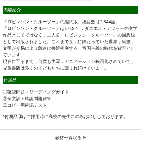
内容紹介
『ロビンソン・クルーソー』の縮約版。総語数は7,844語。
『ロビンソン・クルーソー』は1719 年，ダニエル・デフォーの文学
作品としてではなく，主人公「ロビンソン・クルーソー」の回想録
として出版されました。これまで互いに隔たっていた世界，民族，
文明が交易により急速に接近衝突する，帝国主義の時代を背景とし
ています。
現在に至るまで，何度も実写，アニメーション映画化されていて，
児童書版は多くの子どもたちに読まれ続けています。
付属品
①確認問題＋リーディングガイド
②全文訳＋確認問題解答
③コピー用確認テスト
*付属品③はご採用時に高校の先生にのみお出ししております。
教材一覧戻る