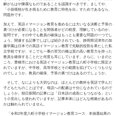
解がもはや陳腐なものであることを認識すべきです。ましてや、
「小規模校が生き残るために教育に特色を出」すためであるなら、
問題外です。
加えて、英語イマージョン教育を進めるには大いなる決断と予算の
裏づけが必要になることを関係者がどの程度、理解しているのか、
疑問です。その中でも教員の確保はもっとも重要な問題の一つでし
ょう。関連する記事でしばしば紹介されている、静岡県沼津市の加
藤学園は日本での英語イマージョン教育で先駆的役割を果たした私
立学校ですが、そこでも一番の苦労の種は質の高い教育力を持った
教員を確保することだと何度も耳にしています。さらに、いまのと
ころ、豊橋市における英語イマージョン教育は八町小学校に限定さ
れていますが、中学校、高等学校とその範囲を拡げていくつもりな
のでしょうか。教員の確保、予算の裏づけはあるのでしょうか。
そして、なによりも大切なのは、ほとんどの教科を英語で学んだ
子どもたちのことばです。母語への配慮は十分になされているので
しょうか。朝日新聞の記事には「日本語の成長にもつながる」とい
う小見出しも使われていますが、記事本体にはどんな根拠があるの
かは触れられていません。
「令和2年度八町小学校イマージョン教育コース 本抽選結果の