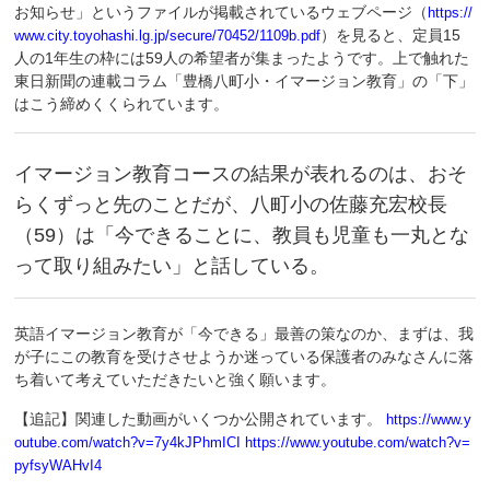
お知らせ」というファイルが掲載されているウェブページ（
https://
）を見ると、定員15
www.city.toyohashi.lg.jp/secure/70452/1109b.pdf
人の1年生の枠には59人の希望者が集まったようです。上で触れた
東日新聞の連載コラム「豊橋八町小・イマージョン教育」の「下」
はこう締めくくられています。
イマージョン教育コースの結果が表れるのは、おそ
らくずっと先のことだが、八町小の佐藤充宏校長
（59）は「今できることに、教員も児童も一丸とな
って取り組みたい」と話している。
英語イマージョン教育が「今できる」最善の策なのか、まずは、我
が子にこの教育を受けさせようか迷っている保護者のみなさんに落
ち着いて考えていただきたいと強く願います。
【追記】関連した動画がいくつか公開されています。
https://www.y
outube.com/watch?v=7y4kJPhmICI
https://www.youtube.com/watch?v=
pyfsyWAHvI4