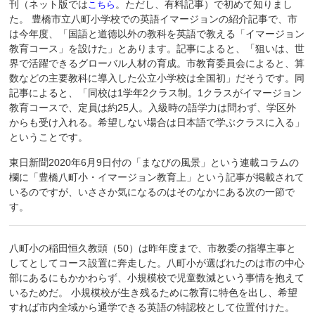
刊（ネット版では
。ただし、有料記事）で初めて知りまし
こちら
た。 豊橋市立八町小学校での英語イマージョンの紹介記事で、市
は今年度、「国語と道徳以外の教科を英語で教える「イマージョン
教育コース」を設けた」とあります。記事によると、「狙いは、世
界で活躍できるグローバル人材の育成。市教育委員会によると、算
数などの主要教科に導入した公立小学校は全国初」だそうです。同
記事によると、「同校は1学年2クラス制。1クラスがイマージョン
教育コースで、定員は約25人。入級時の語学力は問わず、学区外
からも受け入れる。希望しない場合は日本語で学ぶクラスに入る」
ということです。
東日新聞2020年6月9日付の「まなびの風景」という連載コラムの
欄に「豊橋八町小・イマージョン教育上」という記事が掲載されて
いるのですが、いささか気になるのはそのなかにある次の一節で
す。
八町小の稲田恒久教頭（50）は昨年度まで、市教委の指導主事と
してとしてコース設置に奔走した。八町小が選ばれたのは市の中心
部にあるにもかかわらず、小規模校で児童数減という事情を抱えて
いるためだ。 小規模校が生き残るために教育に特色を出し、希望
すれば市内全域から通学できる英語の特認校として位置付けた。