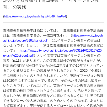
話のできる豊橋っ子育成事業 ・「イマージョン教
育」 の実施
(
)
https://www.city.toyohashi.lg.jp/4849.htm#a4
豊橋市教育振興基本計画については、「豊橋市教育振興基本計画改
訂版（豊橋市教育委員会、平成28年3月）」（
https://www.city.toyoh
）にはイマージョン教育への言及は
ashi.lg.jp/secure/5185/kaitei.pdf
ないようです。しかし、「第２次豊橋市教育振興基本計画の策定に
ついて」（
https://www.city.toyohashi.lg.jp/secure/70312/R020818%20h
）という文書では英語イマージョン教育への
ukushi%20siryou1.pdf
言及（p.11）があります。この文書は日付の記載がありませんが、
同計画の期間が令和3年度から令和12年度までの10年間とされてい
ることや新型コロナへの言及が見られることから、2020（令和2）
年に発表されたものと考えられます。ただ、英語イマージョン教育
は2020年にすでに始まっているので、そのあたりの経緯も知りた
いところです。いずれにしても、英語イマージョン教育の導入自体
は短期間の検討で導入されたように思えます。 いろいろと調べて
きましたが、朝日新聞の記事などに書いてあるように「世界で活躍
できるグローバル人材の育成」のためというのであれば、あまりに
も短絡過ぎます。英語が使える人＝グローバル人材という図式的理