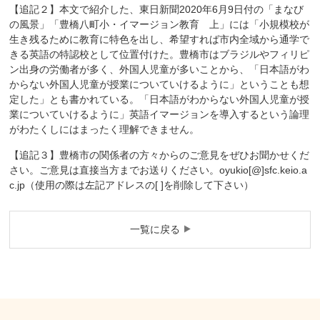
【追記２】本文で紹介した、東日新聞2020年6月9日付の「まなび
の風景」「豊橋八町小・イマージョン教育 上」には「小規模校が
生き残るために教育に特色を出し、希望すれば市内全域から通学で
きる英語の特認校として位置付けた。豊橋市はブラジルやフィリピ
ン出身の労働者が多く、外国人児童が多いことから、「日本語がわ
からない外国人児童が授業についていけるように」ということも想
定した」とも書かれている。「日本語がわからない外国人児童が授
業についていけるように」英語イマージョンを導入するという論理
がわたくしにはまったく理解できません。
【追記３】豊橋市の関係者の方々からのご意見をぜひお聞かせくだ
さい。ご意見は直接当方までお送りください。oyukio[@]sfc.keio.a
c.jp（使用の際は左記アドレスの[ ]を削除して下さい）
一覧に戻る