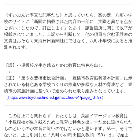
《ずいぶんと率直な記事だな》と思っていたら、案の定、八町小学
校のサイトに「新聞に掲載された内容の一部に、実際と異なる点が
ございましたので、訂正します」とあり、該当箇所に関して以下が
掲載されていました。上記から判断して、他の項目も含む正誤表の
文責はおそらく東海日日新聞社にではなく、八町小学校にあると推
測されます。
【誤】小規模校が生き残るために教育に特色を出し、
↓
【正】「第５次豊橋市総合計画」「豊橋市教育振興基本計画」に示
されている特色ある学校づくりの推進や多様な人材の育成など、豊
橋市の実施計画に基づいて進められた取り組みとなっています。
（
）
http://www.toyohashi-c.ed.jp/hacchou-e/?page_id=97
この訂正にも関わらず、わたくしは、英語イマージョン教育は
「小規模校が生き残るために教育に特色を出」すために設けられた
ものというのが本音に近いのではないかと思います。第一、そうで
ないと、上に引用した「八町小の稲田恒久教頭（50）は」で始ま