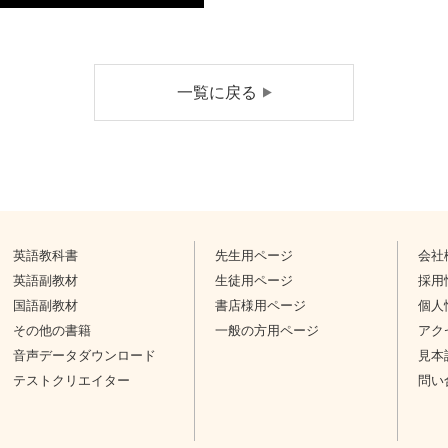
一覧に戻る
英語教科書
先生用ページ
会社
英語副教材
生徒用ページ
採用
国語副教材
書店様用ページ
個人
その他の書籍
一般の方用ページ
アク
音声データダウンロード
見本
テストクリエイター
問い